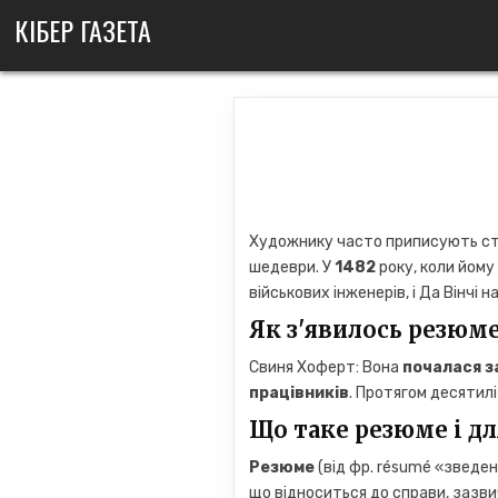
Skip
КІБЕР ГАЗЕТА
to
content
Художнику часто приписують ств
шедеври. У
1482
року, коли йому
військових інженерів, і Да Вінчі 
Як з'явилось резюм
Свиня Хоферт: Вона
почалася за
працівників
. Протягом десятилі
Що таке резюме і дл
Резюме
(від фр. résumé «зведен
що відноситься до справи, зазв