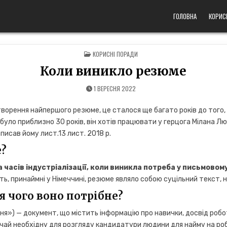
ГОЛОВНА
КОРИС
POSTED
КОРИСНІ ПОРАДИ
IN
Коли виникло резюме
1 ВЕРЕСНЯ 2022
орення найпершого резюме, це сталося ще багато років до того, 
 було приблизно 30 років, він хотів працювати у герцога Мілана 
написав йому лист.13 лист. 2018 р.
е?
 часів індустріалізації, коли виникла потреба у письмовому
ть, принаймні у Німеччині, резюме являло собою суцільний текст, н
я чого воно потрібне?
ня») — документ, що містить інформацію про навички, досвід робот
ичай необхідну для розгляду кандидатури людини для найму на ро