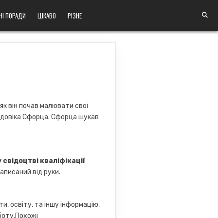
НІ ПОРАДИ
ЦІКАВО
РІЗНЕ
як він почав малювати свої
Людовіка Сфорца. Сфорца шукав
 свідоцтві кваліфікації
аписаний від руки.
и, освіту, та іншу інформацію,
боту.Похожі