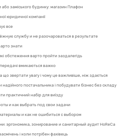
и або заміського будинку: магазин Плафон
ної юридичної компанії
шує все
дёжную службу и не разочароваться в результате
 варто знати
 які обстеження варто пройти заздалегідь
 передачі вмикаються важко
а що звертати увагу і чому це важливіше, ніж здається
 надійного постачальника і побудувати бізнес без складу
ти практичний набір для виїзду
оты и как выбрать под свои задачи
материалы и как не ошибиться с выбором
ни: эргономика, зонирование и санитарный аудит HoReCa
асмічень і коли потрібен фахівець