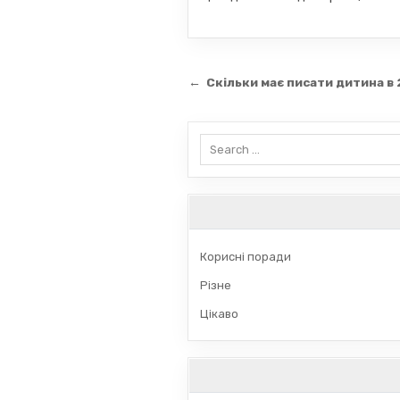
Навігація
← Скільки має писати дитина в 2
записів
Search
for:
Корисні поради
Різне
Цікаво