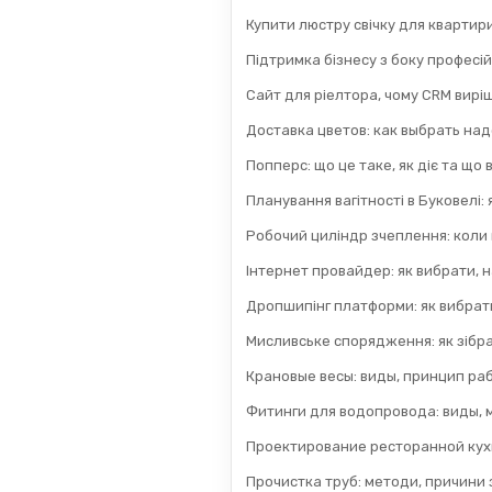
Купити люстру свічку для квартир
Підтримка бізнесу з боку професій
Сайт для ріелтора, чому CRM вирі
Доставка цветов: как выбрать на
Попперс: що це таке, як діє та що
Планування вагітності в Буковелі:
Робочий циліндр зчеплення: коли
Інтернет провайдер: як вибрати, н
Дропшипінг платформи: як вибрати
Мисливське спорядження: як зібра
Крановые весы: виды, принцип раб
Фитинги для водопровода: виды, 
Проектирование ресторанной кух
Прочистка труб: методи, причини з