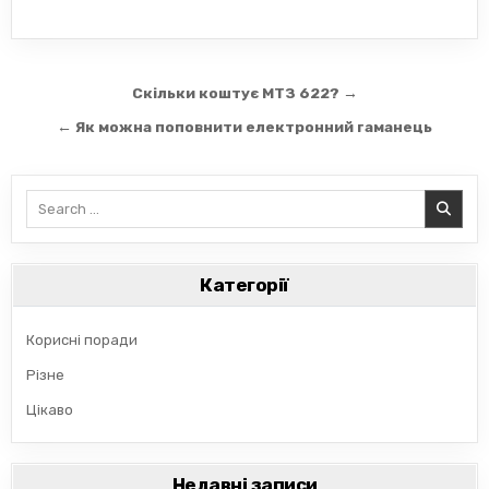
Навігація
Скільки коштує МТЗ 622? →
записів
← Як можна поповнити електронний гаманець
Search
for:
Категорії
Корисні поради
Різне
Цікаво
Недавні записи