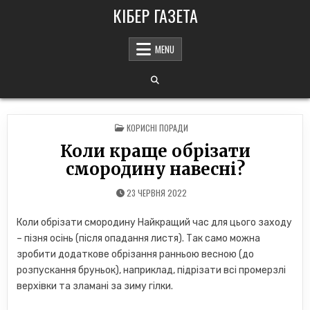
Skip
КІБЕР ГАЗЕТА
to
content
MENU
POSTED
КОРИСНІ ПОРАДИ
IN
Коли краще обрізати
смородину навесні?
23 ЧЕРВНЯ 2022
Коли обрізати смородину Найкращий час для цього заходу
– пізня осінь (після опадання листя). Так само можна
зробити додаткове обрізання ранньою весною (до
розпускання бруньок), наприклад, підрізати всі промерзлі
верхівки та зламані за зиму гілки.