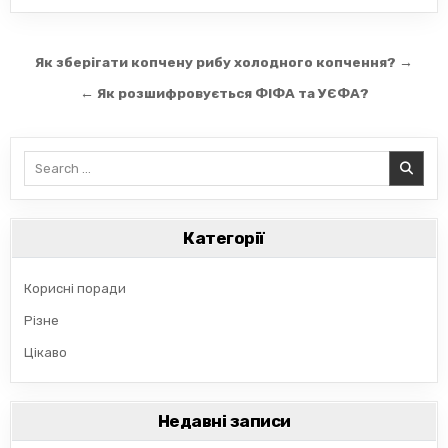
Навігація
Як зберігати копчену рибу холодного копчення? →
записів
← Як розшифровується ФІФА та УЄФА?
Search
for:
Категорії
Корисні поради
Різне
Цікаво
Недавні записи