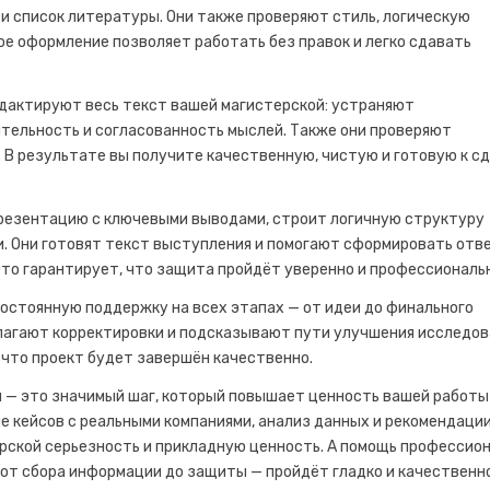
и список литературы. Они также проверяют стиль, логическую
е оформление позволяет работать без правок и легко сдавать
дактируют весь текст вашей магистерской: устраняют
тельность и согласованность мыслей. Также они проверяют
. В результате вы получите качественную, чистую и готовую к с
резентацию с ключевыми выводами, строит логичную структуру
и. Они готовят текст выступления и помогают сформировать отв
Это гарантирует, что защита пройдёт уверенно и профессиональ
постоянную поддержку на всех этапах — от идеи до финального
лагают корректировки и подсказывают пути улучшения исследов
 что проект будет завершён качественно.
 — это значимый шаг, который повышает ценность вашей работы
 кейсов с реальными компаниями, анализ данных и рекомендации
рской серьезность и прикладную ценность. А помощь профессио
 от сбора информации до защиты — пройдёт гладко и качественно