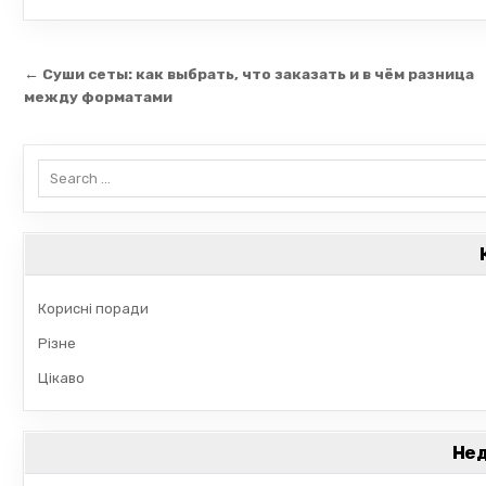
Навігація
← Суши сеты: как выбрать, что заказать и в чём разница
записів
между форматами
Search
for:
Корисні поради
Різне
Цікаво
Нед