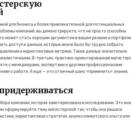
истерскую
й
мой для бизнеса и более привлекательной для потенциальных
облемы компаний, вы демонстрируете, что не просто способны
Это может стать хорошим аргументом в вашем резюме и портфоли
ить доступ к данным, которые иначе было бы трудно собрать:
равления и маркетинговые метрики. Такие данные значительно
еалистичными. В-третьих, практико‑ориентированная магистер
уете с менеджерами, экспертами и другими профессионалами
ниям о работе. А ещё — это отличный шанс «применить» знания,
 придерживаться
ыбора компании, которая заинтересована в исследовании. Это мо
тем сформулируйте тему магистерской так, чтобы она решала
истики, маркетинговая стратегия, анализ клиентского опыта или