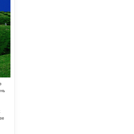
в
ень
к
ве