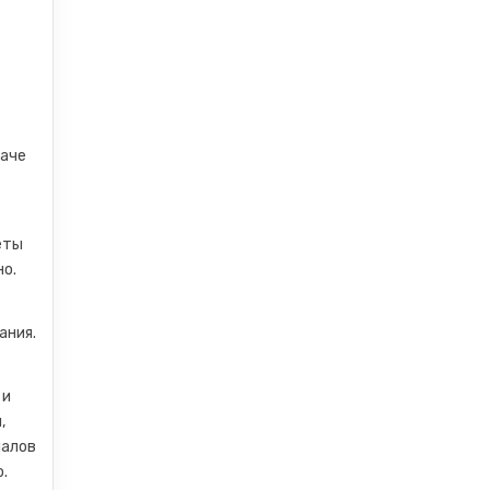
даче
еты
но.
ания.
 и
,
налов
.