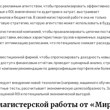
с рекламным агентством, чтобы проанализировать эффективнос
ые о ROI, вовлечённости аудитории и затрат, выстраивает
налов и бюджетов. В своей магистерской работе она не только
нговую стратегию, которую агентство может использовать в буд
огистической компанией, чтобы проанализировать цепочки пост
доставки, весовых характеристиках грузов и временных задерж
ает оптимизацию расписания, что потенциально снижает расход
нвестиционной фирмой, чтобы спрогнозировать доходность новы
 доступ к финансовым отчётам, проводит сценарный анализ, стр
ет компании рекомендации по диверсификации портфеля или боле
ледует внедрение новой технологии (например, машинного обучен
отные тесты, рассчитывает экономическую целесообразность. З
 оценкой ROI и потенциальной экономической выгодой.
магистерской работы от «Ми