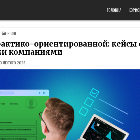
ГОЛОВНА
КОРИС
POSTED
РІЗНЕ
IN
рактико-ориентированной: кейсы 
ми компаниями
10 ЛЮТОГО 2026