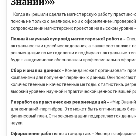
Знаний»»
Когда вы решили сделать магистерскую работу практико‑о
помочь не только с анализом, но и с оформлением, проверко
сопровождении магистерских проектов на высоком уровне — 
Полный научный супровід магистерської роботи –
Спе
актуальности и целей исследования, а также составляют п
рекомендации по методологии и подбирают актуальные тео
будет академически обоснована и профессионально оформл
Сбор и анализ данных –
Команда может организовать пров
компаниями для получения первичных данных. Они помогаю
количественные и качественные методы: статистика, регре
высокий уровень научной и практической ценности вашей р
Разработка практических рекомендаций –
«Мир Знани
для компаний-партнёров. Это может быть оптимизация бизн
финансовый план. Эти рекомендации подкрепляются данными
науки.
Оформление работы п
о стандартам. – Эксперты оформля