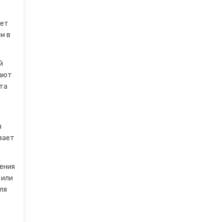
жет
м в
й
дают
ота
я
вает
ения
 или
ля