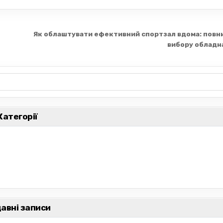
Як облаштувати ефективний спортзал вдома: повни
вибору обладн
Категорії
авні записи