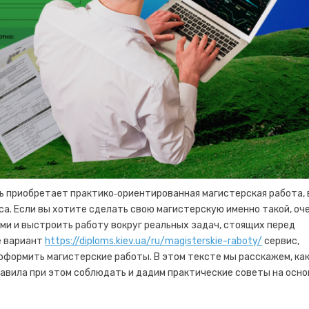
 приобретает практико‑ориентированная магистерская работа, 
са. Если вы хотите сделать свою магистерскую именно такой, оч
ми и выстроить работу вокруг реальных задач, стоящих перед
е вариант
https://diploms.kiev.ua/ru/magisterskie-raboty/
сервис,
формить магистерские работы. В этом тексте мы расскажем, ка
авила при этом соблюдать и дадим практические советы на осно