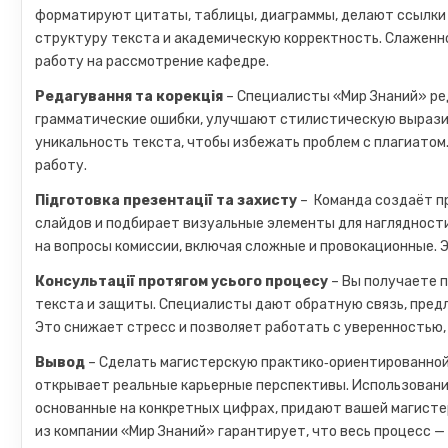
форматируют цитаты, таблицы, диаграммы, делают ссылки 
структуру текста и академическую корректность. Слаженно
работу на рассмотрение кафедре.
Редагування та корекція
– Специалисты «Мир Знаний» ре
грамматические ошибки, улучшают стилистическую вырази
уникальность текста, чтобы избежать проблем с плагиатом
работу.
Підготовка презентації та захисту
– Команда создаёт п
слайдов и подбирает визуальные элементы для наглядност
на вопросы комиссии, включая сложные и провокационные. 
Консультації протягом усього процесу
– Вы получаете 
текста и защиты. Специалисты дают обратную связь, пред
Это снижает стресс и позволяет работать с уверенностью,
Вывод
– Сделать магистерскую практико‑ориентированной
открывает реальные карьерные перспективы. Использование
основанные на конкретных цифрах, придают вашей магисте
из компании «Мир Знаний» гарантирует, что весь процесс —