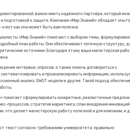
риентированной, важно иметь надёжного партнёра, который мо
й и подготовкой к защите. Компания «Мир Знаний» обладает опыто
и вот как она может быть вам полезна.
циалисты «Мир Знаний» помогают с выбором темы, формулировко
одробный план работы. Они обеспечивают логичную структуру, 
ретические источники. Благодаря этому ваша магистерская раб
ена.
едение интервью, опросов, а также помочь договориться с
т систематизировать и проанализировать информацию, использу
ссионный анализ, SWOT‑модели и другие. Такой подход обеспечи
аботы.
й» помогает сформулировать конкретные, реалистичные предлож
ес-процессов, стратегия маркетинга, план внедрения инноваций
, что делает магистерскую работу полезной и для компании, и д
ют текст согласно требованиям университета: правильно