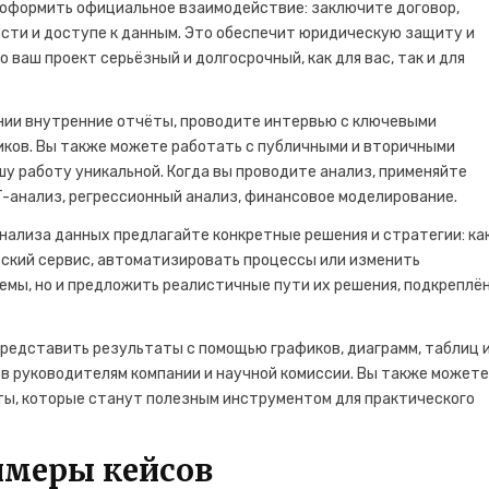
о оформить официальное взаимодействие: заключите договор,
сти и доступе к данным. Это обеспечит юридическую защиту и
ваш проект серьёзный и долгосрочный, как для вас, так и для
ании внутренние отчёты, проводите интервью с ключевыми
иков. Вы также можете работать с публичными и вторичными
у работу уникальной. Когда вы проводите анализ, применяйте
-анализ, регрессионный анализ, финансовое моделирование.
анализа данных предлагайте конкретные решения и стратегии: ка
ский сервис, автоматизировать процессы или изменить
емы, но и предложить реалистичные пути их решения, подкреплё
представить результаты с помощью графиков, диаграмм, таблиц 
в руководителям компании и научной комиссии. Вы также может
ы, которые станут полезным инструментом для практического
имеры кейсов