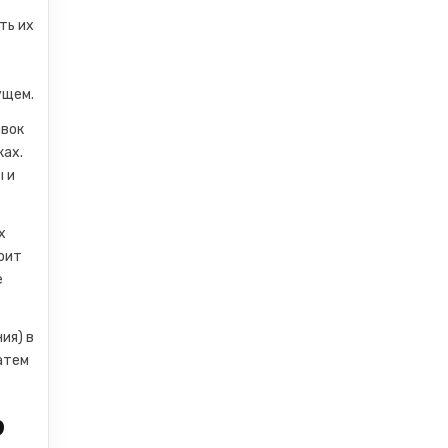
ть их
ущем.
авок
ках.
ы и
х
оит
е
ия) в
атем
р