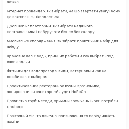
важко
Інтернет провайдер: як вибрати, на що звертати увагу і чому
це важливіше, ніж здається
Дропшипінг платформи: як вибрати надійного
постачальника і побудувати бізнес без складу
Мисливське спорядження: як зібрати практичний набір для
виїзду
Крановые весы: виды, принцип работы и как выбрать под
свои задачи
Фитинги для водопровода: виды, материалы и как не
ошибиться с выбором
Проектирование ресторанной кухни: эргономика,
зонирование и санитарный аудит HoReCa
Прочистка труб: методи, причини засмічень і коли потрібен
фахівець
Повітряний фільтр двигуна: призначення та періодичність
заміни