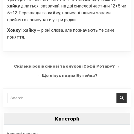
хайку
ділиться, зазвичай, на дві смислові частини 12+5 чи
5+12. Переклади та
хайку
, написані іншими мовами,
прийнято записувати у три рядки.
Хокку
і
хайку
— різні слова, але позначають те саме
поняття.
Навігація
Скільки років синові та онукові Софії Ротару? →
записів
← Що лікує подих Бутейка?
Search
for:
Категорії
Корисні поради