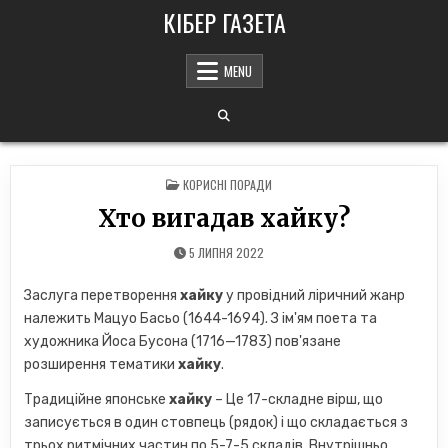
Skip
КІБЕР ГАЗЕТА
to
content
MENU
POSTED
КОРИСНІ ПОРАДИ
IN
Хто вигадав хайку?
5 ЛИПНЯ 2022
Заслуга перетворення
хайку
у провідний ліричний жанр
належить Мацуо Басьо (1644-1694). З ім'ям поета та
художника Йоса Бусона (1716—1783) пов'язане
розширення тематики
хайку
.
Традиційне японське
хайку
– Це 17-складне вірш, що
записується в один стовпець (рядок) і що складається з
трьох ритмічних частин по 5-7-5 складів. Внутрішньо