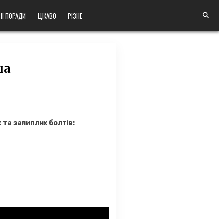
НІ ПОРАДИ
ЦІКАВО
РІЗНЕ
ла
та залиплих болтів:
.