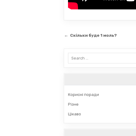
Навігація
← Скільки буде 1 моль?
записів
Search
for:
Корисні поради
Різне
Цікаво