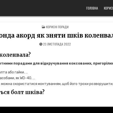
ГОЛОВНА
КОРИС
POSTED
КОРИСНІ ПОРАДИ
IN
онда акорд як зняти шків коленва
23 ЛИСТОПАДА 2022
коленвала?
ними порадами для відкручування коксованих, пригорілих 
лта або гайки. …
асобами, як WD-40. …
в, можна скористатися монтуванням, щоб його трохи розворушити
ться болт шківа?