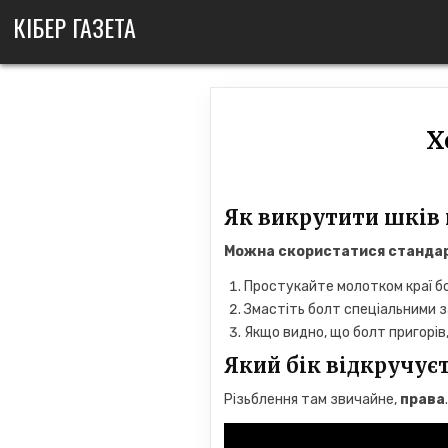
Skip
КІБЕР ГАЗЕТА
to
content
Х
Як викрутити шків 
Можна скористатися стандарт
Простукайте молотком краї бо
Змастіть болт спеціальними з
Якщо видно, що болт пригорі
Який бік відкручує
Різьблення там звичайне,
права
.