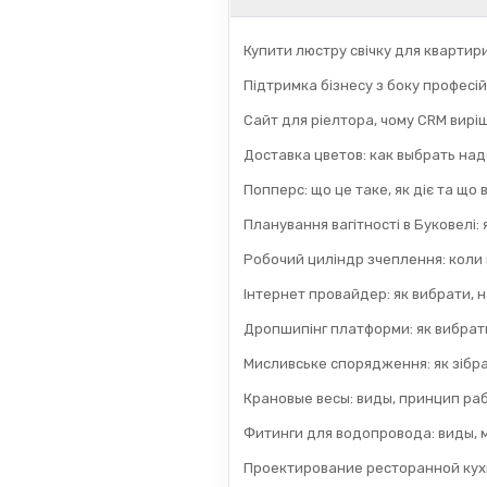
Купити люстру свічку для квартир
Підтримка бізнесу з боку професій
Сайт для ріелтора, чому CRM вирі
Доставка цветов: как выбрать на
Попперс: що це таке, як діє та що
Планування вагітності в Буковелі:
Робочий циліндр зчеплення: коли
Інтернет провайдер: як вибрати, н
Дропшипінг платформи: як вибрати
Мисливське спорядження: як зібра
Крановые весы: виды, принцип раб
Фитинги для водопровода: виды, 
Проектирование ресторанной кух