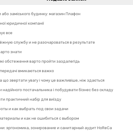
и або заміського будинку: магазин Плафон
ної юридичної компанії
шує все
дёжную службу и не разочароваться в результате
 варто знати
 які обстеження варто пройти заздалегідь
 передачі вмикаються важко
а що звертати увагу і чому це важливіше, ніж здається
 надійного постачальника і побудувати бізнес без складу
ти практичний набір для виїзду
оты и как выбрать под свои задачи
материалы и как не ошибиться с выбором
ни: эргономика, зонирование и санитарный аудит HoReCa