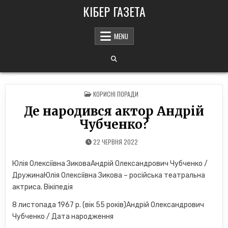
Skip
КІБЕР ГАЗЕТА
to
content
MENU
POSTED
КОРИСНІ ПОРАДИ
IN
Де народився актор Андрій
Чубченко?
22 ЧЕРВНЯ 2022
Юлія Олексіївна ЗиковаАндрій Олександрович Чубченко /
ДружинаЮлія Олексіївна Зикова – російська театральна
актриса. Вікіпедія
8 листопада 1967 р. (вік 55 років)Андрій Олександрович
Чубченко / Дата народження