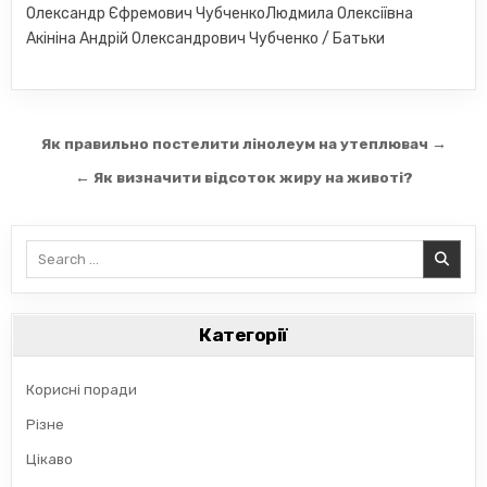
Олександр Єфремович ЧубченкоЛюдмила Олексіївна
Акініна Андрій Олександрович Чубченко / Батьки
Навігація
Як правильно постелити лінолеум на утеплювач →
записів
← Як визначити відсоток жиру на животі?
Search
for:
Категорії
Корисні поради
Різне
Цікаво