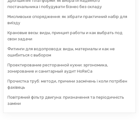
Дропшипінг платформи: як вибрати надійного
постачальника і побудувати бізнес без складу
Мисливське спорядження: як зібрати практичний набір для
виїзду
Крановые весы: виды, принцип работы и как выбрать под
свои задачи
Фитинги для водопровода: виды, материалы и как не
ошибиться с выбором
Проектирование ресторанной кухни: эргономика,
зонирование и санитарный аудит HoReCa
Прочистка труб: методи, причини засмічень і коли потрібен
фахівець
Повітряний фільтр двигуна: призначення та періодичність
заміни