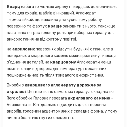
Кварц
набагато міцніше акрилу і твердіше, довговічніше,
тому для сходів, щаблів він кращий. Агломерат
термостійкий, що важливо для кухні, тому робочу
поверхню та фартух
краще
замовити з нього, також це
властивість грає головну роль при виборі матеріалу для
використання на відкритому повітрі.
на
акрилових
поверхнях відсутні будь-які стики, але в
поверхнях з кварцового каменю можна розглянути місця
з'єднання деталей. на
кварцовому
Агломерати менш
помітні сліди від перепадів температур і механічних
пошкоджень навіть після тривалого використання.
Вироби з
кварцового агломерату дорожче за
акрилові
. Це і вартістю самого матеріалу, і складністю
його обробки. Головна перевага
акрилового каменю
–
Безшовність. Він ідеально підходить для створення
виробів, головним акцентом яких є складна форма, у тому
числі з безліччю гнутих елементів.