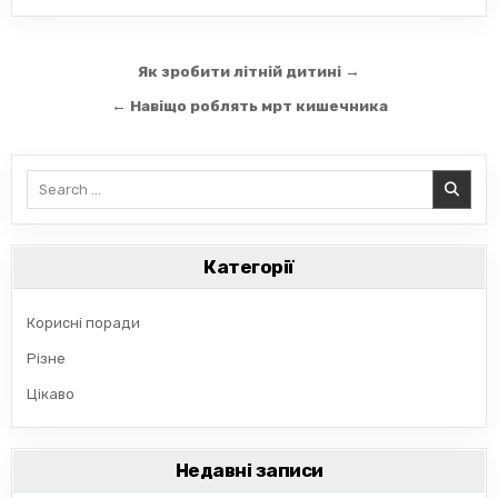
Навігація
Як зробити літній дитині →
записів
← Навіщо роблять мрт кишечника
Search
for:
Категорії
Корисні поради
Різне
Цікаво
Недавні записи