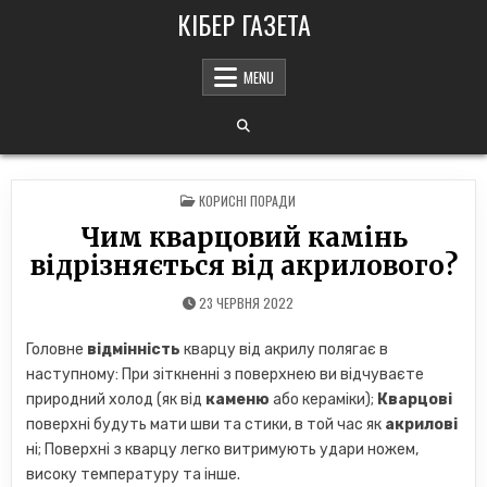
Skip
КІБЕР ГАЗЕТА
to
content
MENU
POSTED
КОРИСНІ ПОРАДИ
IN
Чим кварцовий камінь
відрізняється від акрилового?
23 ЧЕРВНЯ 2022
Головне
відмінність
кварцу від акрилу полягає в
наступному: При зіткненні з поверхнею ви відчуваєте
природний холод (як від
каменю
або кераміки);
Кварцові
поверхні будуть мати шви та стики, в той час як
акрилові
ні; Поверхні з кварцу легко витримують удари ножем,
високу температуру та інше.