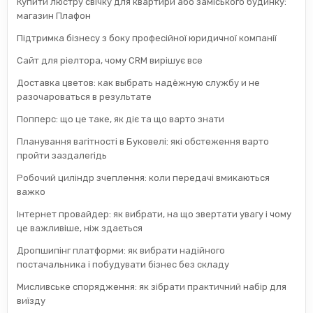
Купити люстру свічку для квартири або заміського будинку:
магазин Плафон
Підтримка бізнесу з боку професійної юридичної компанії
Сайт для ріелтора, чому CRM вирішує все
Доставка цветов: как выбрать надёжную службу и не
разочароваться в результате
Попперс: що це таке, як діє та що варто знати
Планування вагітності в Буковелі: які обстеження варто
пройти заздалегідь
Робочий циліндр зчеплення: коли передачі вмикаються
важко
Інтернет провайдер: як вибрати, на що звертати увагу і чому
це важливіше, ніж здається
Дропшипінг платформи: як вибрати надійного
постачальника і побудувати бізнес без складу
Мисливське спорядження: як зібрати практичний набір для
виїзду