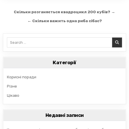
Навігація
Скільки розганяється квадроцикл 200 кубів? →
записів
← Скільки важить одна риба сібас?
Search
for:
Категорії
Корисні поради
Різне
Цікаво
Недавні записи