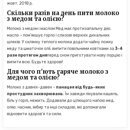
жовт. 2018 р.
Скільки разів на день пити молоко
з медом та олією?
Молоко з медом і маслом Мед має протизапальну дію,
масло – пом'якшує горло і слизові верхніх дихальних
шляхів. У склянку теплого молока додати чайну ложку
меду та шматочок олії, випити повільними ковтками за
3-4
рази протягом дня
перед сном приготувати нову порцію і
випити всю. Будьте здорові!
Для чого п'ють гаряче молоко з
медом та олією?
Молоко з давніх-давен –
панацея від будь-яких
простудних захворювань
. Їм завжди лікували кашель,
біль у горлі, нежить. Додавали до цілющого напою мед,
олію, часник, імбир та інші складові, які допомагали
відновити здоров'я та сили.