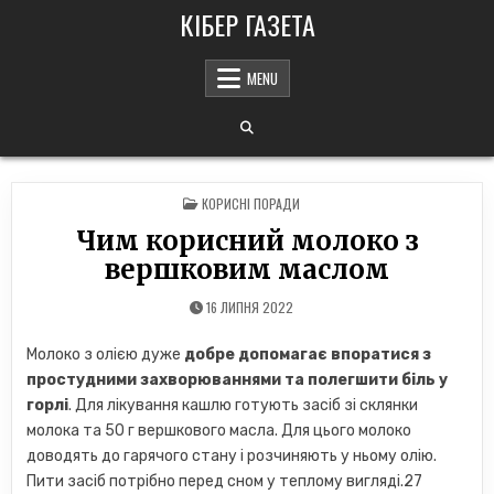
Skip
КІБЕР ГАЗЕТА
to
content
MENU
POSTED
КОРИСНІ ПОРАДИ
IN
Чим корисний молоко з
вершковим маслом
16 ЛИПНЯ 2022
Молоко з олією дуже
добре допомагає впоратися з
простудними захворюваннями та полегшити біль у
горлі
. Для лікування кашлю готують засіб зі склянки
молока та 50 г вершкового масла. Для цього молоко
доводять до гарячого стану і розчиняють у ньому олію.
Пити засіб потрібно перед сном у теплому вигляді.27