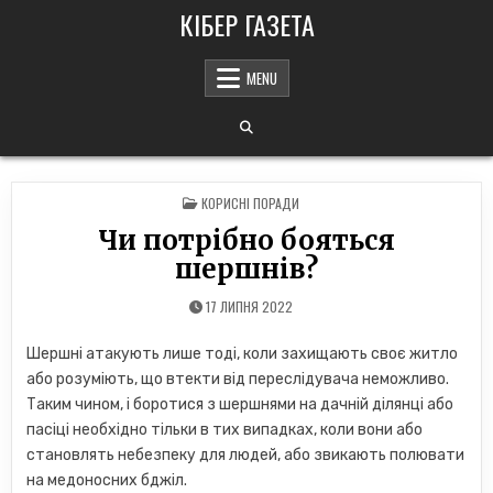
Skip
КІБЕР ГАЗЕТА
to
content
MENU
POSTED
КОРИСНІ ПОРАДИ
IN
Чи потрібно бояться
шершнів?
17 ЛИПНЯ 2022
Шершні атакують лише тоді, коли захищають своє житло
або розуміють, що втекти від переслідувача неможливо.
Таким чином, і боротися з шершнями на дачній ділянці або
пасіці необхідно тільки в тих випадках, коли вони або
становлять небезпеку для людей, або звикають полювати
на медоносних бджіл.