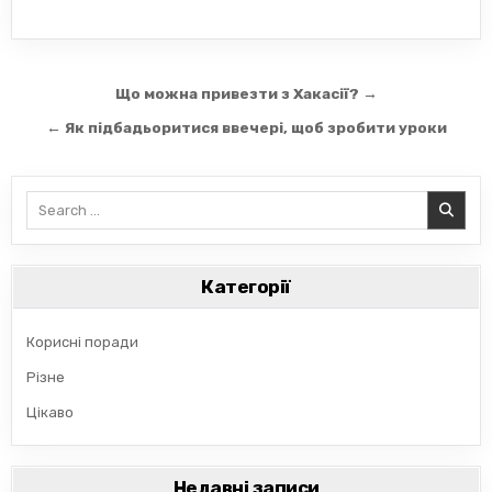
Навігація
Що можна привезти з Хакасії? →
записів
← Як підбадьоритися ввечері, щоб зробити уроки
Search
for:
Категорії
Корисні поради
Різне
Цікаво
Недавні записи