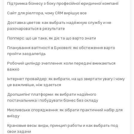
Підтримка бізнесу з боку професійної юридичної компанії
Сайт для ріелтора, чому CRM вирішує все
Доставка цветов: как выбрать надёжную службу и не
разочароваться в результате
Попперс: що це таке, як діє та що варто знати
Планування вагітності в Буковелі: які обстеження варто
пройти заздалегідь
Робочий циліндр зчеплення: коли передачі вмикаються
важко
Інтернет провайдер: як вибрати, на що звертати увагу і чому
це важливіше, ніж здається
Дропшипінг платформи: як вибрати надійного
постачальника і побудувати бізнес без складу
Мисливське спорядження: як зібрати практичний набір для
виїзду
Крановые весы: виды, принцип работы и как выбрать под
свои задачи