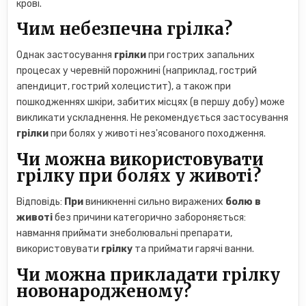
крові.
Чим небезпечна грілка?
Однак застосування
грілки
при гострих запальних
процесах у черевній порожнині (наприклад, гострий
апендицит, гострий холецистит), а також при
пошкодженнях шкіри, забитих місцях (в першу добу) може
викликати ускладнення. Не рекомендується застосування
грілки
при болях у животі нез'ясованого походження.
Чи можна використовувати
грілку при болях у животі?
Відповідь:
При
виникненні сильно виражених
болю в
животі
без причини категорично забороняється:
навмання приймати знеболювальні препарати,
використовувати
грілку
та приймати гарячі ванни.
Чи можна прикладати грілку
новонародженому?