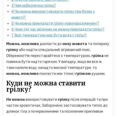
3
Чим небезпечна грілка?
4
Чи можна використовувати грілку при болях у
животі?
5
Чи можна прикладати грілку новонародженому?
6
Чому під час місячних не можна прикладати грілку?
7
Якої температури має бути вода у грілці?
Можна, можливо
докласти до
низу живота
та попереку
грілку
або надіти спеціальний зігріваючий пояс.
Обережно! Не перестарайтеся з температурою,
грілка
не
повинна бути надто гарячою. У випадку, якщо ви все ж
таки налили воду занадто високої температури, то
можна, можливо
покласти між тілом і
грілкою
рушник.
Куди не можна ставити
грілку?
Не можна
використовувати
грілку
після операцій та при
частих кровотечах. Заборонено застосовувати тепло до
ділянок тіла з почервоніннями та посиленим припливом