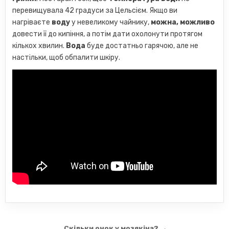
перевищувала 42 градуси за Цельсієм. Якщо ви
нагріваєте
воду
у невеликому чайнику,
можна, можливо
довести її до кипіння, а потім дати охолонути протягом
кількох хвилин.
Вода
буде достатньо гарячою, але не
настільки, щоб обпалити шкіру.
Скільки очок у мозякіна? →