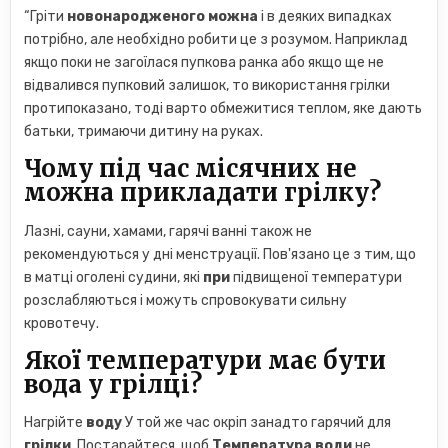
“Гріти
новонародженого можна
і в деяких випадках
потрібно, але необхідно робити це з розумом. Наприклад
якщо поки не загоїлася пупкова ранка або якщо ще не
відвалився пупковий залишок, то використання грілки
протипоказано, тоді варто обмежитися теплом, яке дають
батьки, тримаючи дитину на руках.
Чому під час місячних не
можна прикладати грілку?
Лазні, сауни, хамами, гарячі ванні також не
рекомендуються у дні менструації. Пов'язано це з тим, що
в матці оголені судини, які
при
підвищеної температури
розслабляються і можуть спровокувати сильну
кровотечу.
Якої температури має бути
вода у грілці?
Нагрійте
воду
У той же час окріп занадто гарячий для
грілки
. Постарайтеся, щоб
Температура води
не