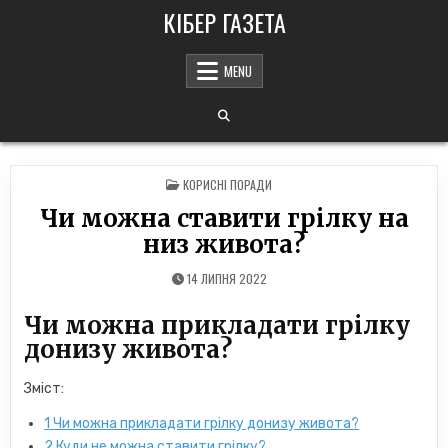
Skip
КІБЕР ГАЗЕТА
to
content
MENU
POSTED
КОРИСНІ ПОРАДИ
IN
Чи можна ставити грілку на
низ живота?
14 ЛИПНЯ 2022
Чи можна прикладати грілку
донизу живота?
Зміст:
1
Чи можна прикладати грілку донизу живота?
2
Куди не можна ставити грілку?