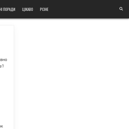
НІ ПОРАДИ
ЦІКАВО
РІЗНЕ
авно
е?
ок