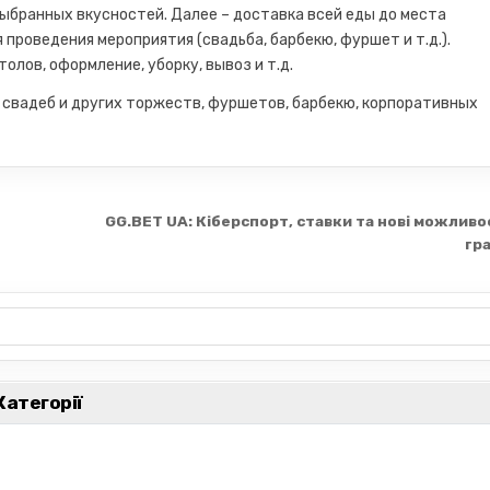
выбранных вкусностей. Далее – доставка всей еды до места
 проведения мероприятия (свадьба, барбекю, фуршет и т.д.).
олов, оформление, уборку, вывоз и т.д.
 свадеб и других торжеств, фуршетов, барбекю, корпоративных
GG.BET UA: Кіберспорт, ставки та нові можливо
гр
Категорії