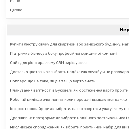
Різне
Цікаво
Нед
Купити люстру свічку для квартири або заміського будинку: ма
Підтримка бізнесу з боку професійної юридичної компанії
Сайт для ріелтора, чому CRM вирішує все
Доставка цветов: как выбрать надёжную службу и не разочаро
Попперс: що це таке, як діє та що варто знати
Планування вагітності в Буковелі: які обстеження варто пройти
Робочий циліндр зчеплення: коли передачі вмикаються важко
Інтернет провайдер: як вибрати, на що звертати увагу і чому ц
Дропшипінг платформи: як вибрати надійного постачальника і 
Мисливське спорядження: як зібрати практичний набір для виї