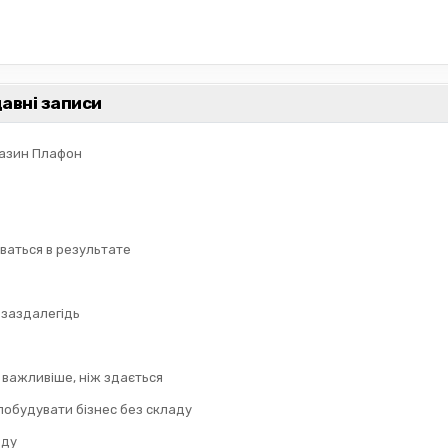
авні записи
газин Плафон
ваться в результате
 заздалегідь
е важливіше, ніж здається
побудувати бізнес без складу
зду