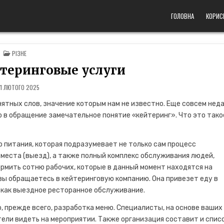
ГОЛОВНА
КОРИС
POSTED
РІЗНЕ
IN
йтеринговые услуги
11 ЛЮТОГО 2025
нятных слов, значение которым нам не известно. Еще совсем нед
ло в обращение замечательное понятие «кейтеринг». Что это тако
 питания, которая подразумевает не только сам процесс
 места (выезд), а также полный комплекс обслуживания людей,
кормить сотню рабочих, которые в данный момент находятся на
вы обращаетесь в кейтеринговую компанию. Она привезет еду в
 как выездное ресторанное обслуживание.
, прежде всего, разработка меню. Специалисты, на основе ваших
тели видеть на мероприятии. Также организация составит и спис