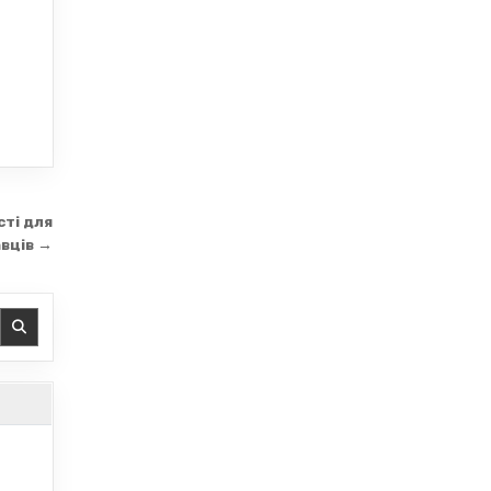
сті для
авців →