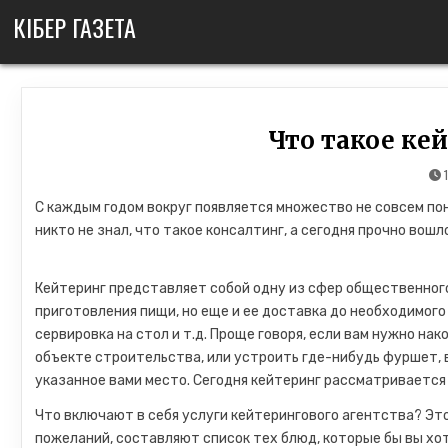
Skip
КІБЕР ГАЗЕТА
to
content
Что такое ке
С каждым годом вокруг появляется множество не совсем по
никто не знал, что такое консалтинг, а сегодня прочно вош
Кейтеринг представляет собой одну из сфер общественного
приготовления пищи, но еще и ее доставка до необходимого
сервировка на стол и т.д. Проще говоря, если вам нужно на
объекте строительства, или устроить где-нибудь фуршет, 
указанное вами место. Сегодня кейтеринг рассматривается
Что включают в себя услуги кейтерингового агентства? Это
пожеланий, составляют список тех блюд, которые бы вы хо