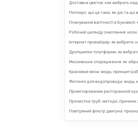
Доставка цветов: как выбрать на
Попперс: що це таке, як діє та що
Планування вагітності в Буковелі:
Робочий циліндр зчеплення: коли
Інтернет провайдер: як вибрати, н
Дропшипінг платформи: як вибрати
Мисливське спорядження: як зібра
Крановые весы: виды, принцип раб
Фитинги для водопровода: виды, 
Проектирование ресторанной кух
Прочистка труб: методи, причини з
Повітряний фільтр двигуна: призн