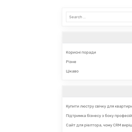
записів
Search
for:
Корисні поради
Різне
Цікаво
Купити люстру свічку для квартир
Підтримка бізнесу з боку професій
Сайт для ріелтора, чому CRM вирі