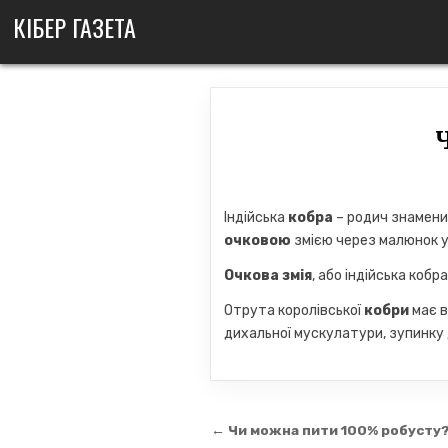
Skip
КІБЕР ГАЗЕТА
to
content
Індійська
кобра
– родич знаменити
очковою
змією через малюнок у 
Очкова змія
, або індійська кобр
Отрута королівської
кобри
має в
дихальної мускулатури, зупинку 
Навігація
← Чи можна пити 100% робусту