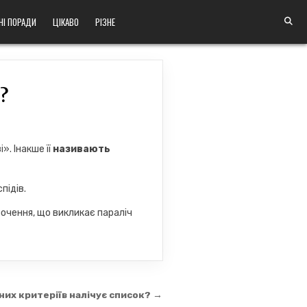
НІ ПОРАДИ
ЦІКАВО
РІЗНЕ
?
». Інакше її
називають
підів.
очення, що викликає параліч
них критеріїв налічує список? →