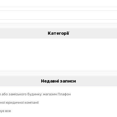
Категорії
Недавні записи
и або заміського будинку: магазин Плафон
ної юридичної компанії
шує все