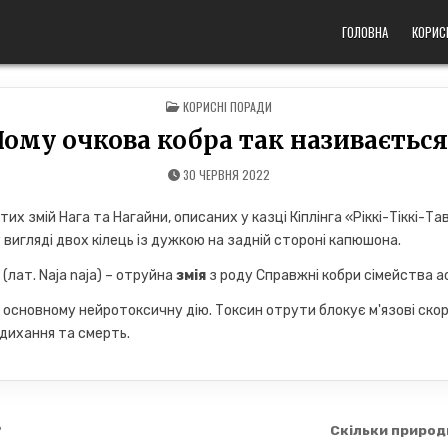
ГОЛОВНА
КОРИС
POSTED
КОРИСНІ ПОРАДИ
IN
Чому очкова кобра так називається
30 ЧЕРВНЯ 2022
х змій Нага та Нагайни, описаних у казці Кіплінга «Ріккі-Тіккі-Таві
вигляді двох кілець із дужкою на задній стороні капюшона.
а (лат. Naja naja) – отруйна
змія
з роду Справжні кобри сімейства ас
 основному нейротоксичну дію. Токсин отрути блокує м'язові скор
дихання та смерть.
?
Скільки природ