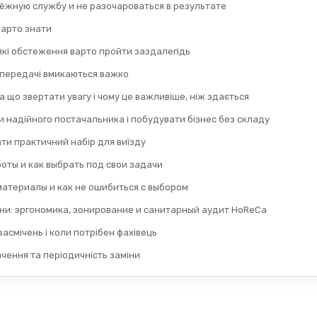
дёжную службу и не разочароваться в результате
 варто знати
 які обстеження варто пройти заздалегідь
 передачі вмикаються важко
а що звертати увагу і чому це важливіше, ніж здається
 надійного постачальника і побудувати бізнес без складу
ти практичний набір для виїзду
оты и как выбрать под свои задачи
материалы и как не ошибиться с выбором
ни: эргономика, зонирование и санитарный аудит HoReCa
асмічень і коли потрібен фахівець
ачення та періодичність заміни