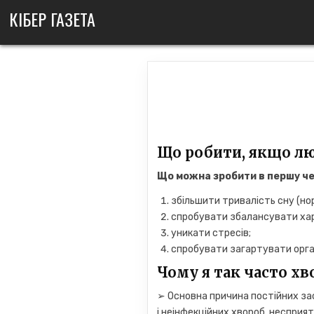
Skip
КІБЕР ГАЗЕТА
to
content
Що робити, якщо лю
Що можна зробити в першу че
збільшити тривалість сну (нор
спробувати збалансувати хар
уникати стресів;
спробувати загартувати орга
Чому я так часто хв
➢ Основна причина постійних з
і неінфекційних хвороб, неспри