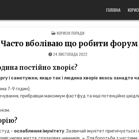
ГОЛОВНА
КОРИС
POSTED
КОРИСНІ ПОРАДИ
IN
Часто вболіваю що робити форум
24 ЛИСТОПАДА 2022
дина постійно хворіє?
ргу і самотужки,
якщо
так і
людина хворіє
якось занадто ч
ма 7-9 годин);
чування, прибравши максимум фастфуд та інші потенційно шкідли
нізм.
орію?
астуд –
ослаблення імунітету
. Зазвичай імунітет пригнічується і
ятливі умови життя, спадкових чинників. ➢ Для боротьби з части