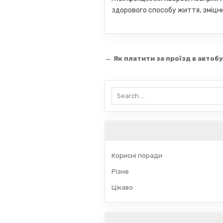
здорового способу життя, зміцн
Навігація
← Як платити за проїзд в автобу
записів
Search
for:
Корисні поради
Різне
Цікаво