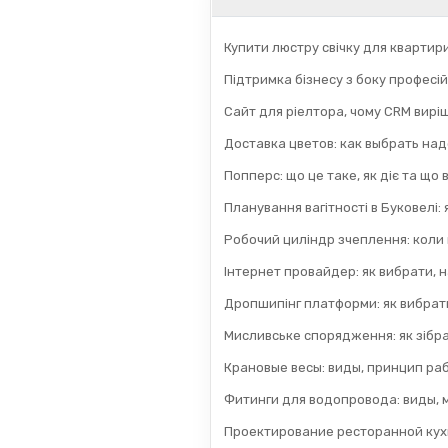
Купити люстру свічку для квартир
Підтримка бізнесу з боку професій
Сайт для ріелтора, чому CRM вирі
Доставка цветов: как выбрать на
Попперс: що це таке, як діє та що
Планування вагітності в Буковелі:
Робочий циліндр зчеплення: коли
Інтернет провайдер: як вибрати, н
Дропшипінг платформи: як вибрати
Мисливське спорядження: як зібра
Крановые весы: виды, принцип раб
Фитинги для водопровода: виды, 
Проектирование ресторанной кух