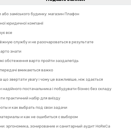
и або заміського будинку: магазин Плафон
ної юридичної компанії
шує все
дёжную службу и не разочароваться в результате
 варто знати
 які обстеження варто пройти заздалегідь
 передачі вмикаються важко
а що звертати увагу і чому це важливіше, ніж здається
 надійного постачальника і побудувати бізнес без складу
ти практичний набір для виїзду
оты и как выбрать под свои задачи
материалы и как не ошибиться с выбором
ни: эргономика, зонирование и санитарный аудит HoReCa