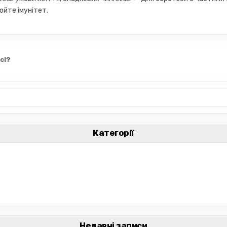
юйте імунітет.
сі?
Категорії
Недавні записи