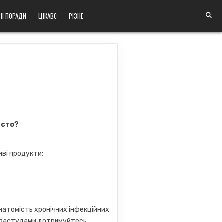
НІ ПОРАДИ
ЦІКАВО
РІЗНЕ
асто?
ві продукти;
 натомість хронічних інфекційних
ми застудами дотримуйтесь