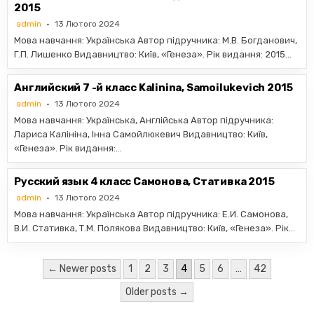
2015
admin
13 Лютого 2024
Мова навчання: Українська Автор підручника: М.В. Богданович,
Г.П. Лишенко Видавництво: Київ, «Генеза». Рік видання: 2015…
Английский 7 -й класс Kalinina, Samoilukevich 2015
admin
13 Лютого 2024
Мова навчання: Українська, Англійська Автор підручника:
Лариса Калініна, Інна Самойлюкевич Видавництво: Київ,
«Генеза». Рік видання:…
Русский язык 4 класс Самонова, Стативка 2015
admin
13 Лютого 2024
Мова навчання: Українська Автор підручника: Е.И. Самонова,
В.И. Стативка, Т.М. Полякова Видавництво: Київ, «Генеза». Рік…
Пагінація
← Newer posts
1
2
3
4
5
6
…
42
записів
Older posts →