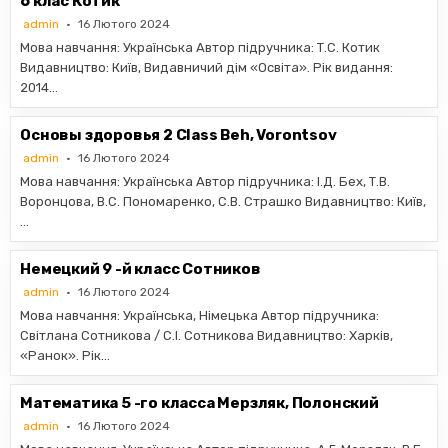
6 клас Котик
admin
16 Лютого 2024
Мова навчання: Українська Автор підручника: Т.С. Котик
Видавництво: Київ, Видавничий дiм «Освiта». Рік видання:
2014…
Основы здоровья 2 Class Beh, Vorontsov
admin
16 Лютого 2024
Мова навчання: Українська Автор підручника: І.Д. Бех, Т.В.
Воронцова, В.С. Пономаренко, С.В. Страшко Видавництво: Київ,
…
Немецкий 9 -й класс Сотников
admin
16 Лютого 2024
Мова навчання: Українська, Німецька Автор підручника:
Світлана Сотникова / С.І. Сотникова Видавництво: Харків,
«Ранок». Рік…
Математика 5 -го класса Мерзляк, Полонский
admin
16 Лютого 2024