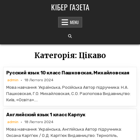
Skip
КІБЕР ГАЗЕТА
to
content
MENU
Категорія:
Цікаво
Русский язык 10 класс Пашковская, Михайловская
admin
18 Лютого 2024
Мова навчання: Українська, Російська Автор підручника: Н.А.
Пашковская, Г.О. Михайловская, С.О. Распопова Видавництво:
Київ, «Освiта»….
Английский язык 1 класс Карпук
admin
18 Лютого 2024
Мова навчання: Українська, Англійська Автор підручника:
Оксана Карп’юк / О.Д. Карп’юк Видавництво: Тернопіль,