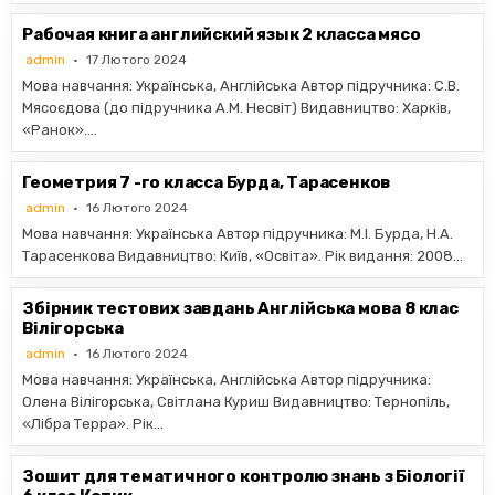
Рабочая книга английский язык 2 класса мясо
admin
17 Лютого 2024
Мова навчання: Українська, Англійська Автор підручника: С.В.
Мясоєдова (до підручника А.М. Несвіт) Видавництво: Харків,
«Ранок»….
Геометрия 7 -го класса Бурда, Тарасенков
admin
16 Лютого 2024
Мова навчання: Українська Автор підручника: М.І. Бурда, Н.А.
Тарасенкова Видавництво: Київ, «Освiта». Рік видання: 2008…
Збірник тестових завдань Англійська мова 8 клас
Вілігорська
admin
16 Лютого 2024
Мова навчання: Українська, Англійська Автор підручника:
Олена Вілігорська, Світлана Куриш Видавництво: Тернопіль,
«Лібра Терра». Рік…
Зошит для тематичного контролю знань з Біології