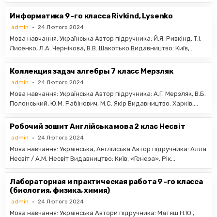
Информатика 9 -го класса Rivkind, Lysenko
admin
24 Лютого 2024
Мова навчання: Українська Автор підручника: Й.Я. Ривкінд, Т.І.
Лисенко, Л.А. Чернікова, В.В. Шакотько Видавництво: Київ,…
Коллекция задач алгебры 7 класс Мерзляк
admin
24 Лютого 2024
Мова навчання: Українська Автор підручника: А.Г. Мерзляк, В.Б.
Полонський, Ю.М. Рабінович, М.С. Якір Видавництво: Харків,…
Робочий зошит Англійська мова 2 клас Несвіт
admin
24 Лютого 2024
Мова навчання: Українська, Англійська Автор підручника: Алла
Несвіт / А.М. Несвіт Видавництво: Київ, «Генеза». Рік…
Лабораторная и практическая работа 9 -го класса
(биология, физика, химия)
admin
24 Лютого 2024
Мова навчання: Українська Автори підручника: Матяш Н.Ю.,