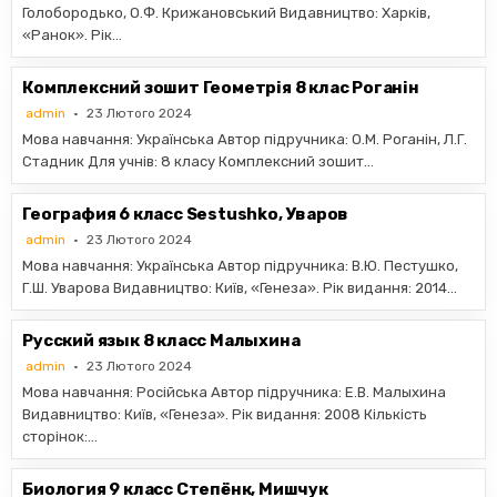
Голобородько, О.Ф. Крижановський Видавництво: Харків,
«Ранок». Рік…
Комплексний зошит Геометрія 8 клас Роганін
admin
23 Лютого 2024
Мова навчання: Українська Автор підручника: О.М. Роганін, Л.Г.
Стадник Для учнів: 8 класу Комплексний зошит…
География 6 класс Sestushko, Уваров
admin
23 Лютого 2024
Мова навчання: Українська Автор підручника: В.Ю. Пестушко,
Г.Ш. Уварова Видавництво: Київ, «Генеза». Рік видання: 2014…
Русский язык 8 класс Малыхина
admin
23 Лютого 2024
Мова навчання: Російська Автор підручника: Е.В. Малыхина
Видавництво: Київ, «Генеза». Рік видання: 2008 Кількість
сторінок:…
Биология 9 класс Степёнк, Мишчук