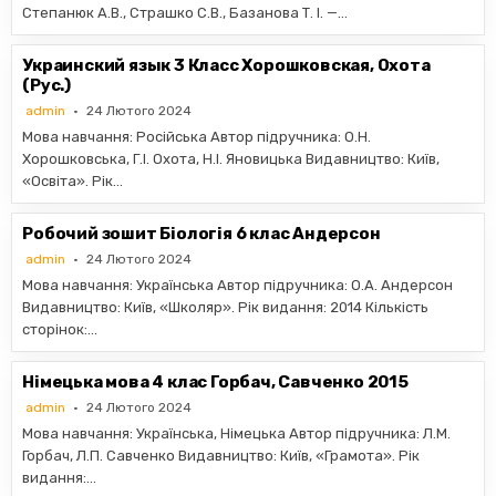
Степанюк А.В., Страшко С.В., Базанова Т. І. —…
Украинский язык 3 Класс Хорошковская, Охота
(Рус.)
admin
24 Лютого 2024
Мова навчання: Російська Автор підручника: О.Н.
Хорошковська, Г.І. Охота, Н.І. Яновицька Видавництво: Київ,
«Освiта». Рік…
Робочий зошит Біологія 6 клас Андерсон
admin
24 Лютого 2024
Мова навчання: Українська Автор підручника: О.А. Андерсон
Видавництво: Київ, «Школяр». Рік видання: 2014 Кількість
сторінок:…
Німецька мова 4 клас Горбач, Савченко 2015
admin
24 Лютого 2024
Мова навчання: Українська, Німецька Автор підручника: Л.М.
Горбач, Л.П. Савченко Видавництво: Київ, «Грамота». Рік
видання:…