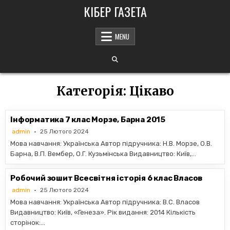
Skip
КІБЕР ГАЗЕТА
to
content
MENU
Категорія:
Цікаво
Інформатика 7 клас Морзе, Барна 2015
admin
25 Лютого 2024
Мова навчання: Українська Автор підручника: Н.В. Морзе, О.В.
Барна, В.П. Вембер, О.Г. Кузьмінська Видавництво: Київ,…
Робочий зошит Всесвітня історія 6 клас Власов
admin
25 Лютого 2024
Мова навчання: Українська Автор підручника: В.С. Власов
Видавництво: Київ, «Генеза». Рік видання: 2014 Кількість
сторінок:…