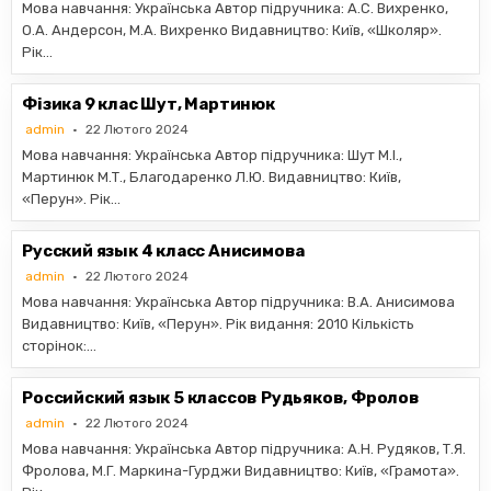
Мова навчання: Українська Автор підручника: А.С. Вихренко,
О.А. Андерсон, М.А. Вихренко Видавництво: Київ, «Школяр».
Рік…
Фізика 9 клас Шут, Мартинюк
admin
22 Лютого 2024
Мова навчання: Українська Автор підручника: Шут М.І.,
Мартинюк М.Т., Благодаренко Л.Ю. Видавництво: Київ,
«Перун». Рік…
Русский язык 4 класс Анисимова
admin
22 Лютого 2024
Мова навчання: Українська Автор підручника: В.А. Анисимова
Видавництво: Київ, «Перун». Рік видання: 2010 Кількість
сторінок:…
Российский язык 5 классов Рудьяков, Фролов
admin
22 Лютого 2024
Мова навчання: Українська Автор підручника: А.Н. Рудяков, Т.Я.
Фролова, М.Г. Маркина-Гурджи Видавництво: Київ, «Грамота».