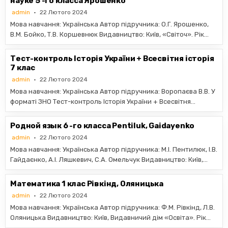
науке 5 -го класса Ярошенко
admin
22 Лютого 2024
Мова навчання: Українська Автор підручника: О.Г. Ярошенко,
В.М. Бойко, Т.В. Коршевнюк Видавництво: Київ, «Світоч». Рік…
Тест-контроль Історія України + Всесвітня історія
7 клас
admin
22 Лютого 2024
Мова навчання: Українська Автор підручника: Воропаєва В.В. У
форматі ЗНО Тест-контроль Історія України + Всесвітня…
Родной язык 6 -го класса Pentiluk, Gaidayenko
admin
22 Лютого 2024
Мова навчання: Українська Автор підручника: М.І. Пентилюк, І.В.
Гайдаєнко, А.І. Ляшкевич, С.А. Омельчук Видавництво: Київ,…
Математика 1 клас Рівкінд, Оляницька
admin
22 Лютого 2024
Мова навчання: Українська Автор підручника: Ф.М. Рівкінд, Л.В.
Оляницька Видавництво: Київ, Видавничий дiм «Освiта». Рік…