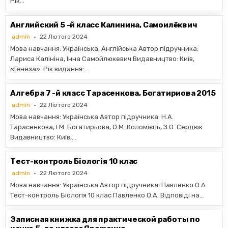
Рік…
Английский 5 -й класс Калинина, Самоилёквич
admin
22 Лютого 2024
Мова навчання: Українська, Англійська Автор підручника:
Лариса Калініна, Інна Самойлюкевич Видавництво: Київ,
«Генеза». Рік видання:…
Алгебра 7 -й класс Тарасенкова, Богатириова 2015
admin
22 Лютого 2024
Мова навчання: Українська Автор підручника: Н.А.
Тарасенкова, І.М. Богатирьова, О.М. Коломієць, З.О. Сердюк
Видавництво: Київ,…
Тест-контроль Біологія 10 клас
admin
22 Лютого 2024
Мова навчання: Українська Автор підручника: Павленко О.А.
Тест-контроль Біологія 10 клас Павленко О.А. Відповіді на…
Записная книжка для практической работы по