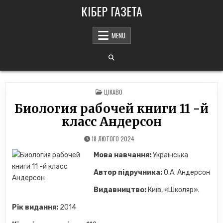
Skip
КІБЕР ГАЗЕТА
to
content
MENU
POSTED
ЦІКАВО
IN
Биология рабочей книги 11 -й
класс Андерсон
18 ЛЮТОГО 2024
Мова навчання:
Українська
Автор підручника:
О.А. Андерсон
Видавництво:
Київ, «Школяр».
Рік видання:
2014