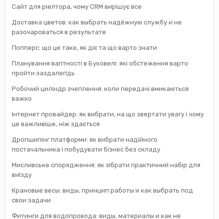
Сайт для ріелтора, чому CRM вирішує все
Доставка цветов: как выбрать надёжную службу и не
разочароваться в результате
Попперс: що це таке, як діє та що варто знати
Планування вагітності в Буковелі: які обстеження варто
пройти заздалегідь
Робочий циліндр зчеплення: коли передачі вмикаються
важко
Інтернет провайдер: як вибрати, на що звертати увагу і чому
це важливіше, ніж здається
Дропшипінг платформи: як вибрати надійного
постачальника і побудувати бізнес без складу
Мисливське спорядження: як зібрати практичний набір для
виїзду
Крановые весы: виды, принцип работы и как выбрать под
свои задачи
Фитинги для водопровода: виды, материалы и как не