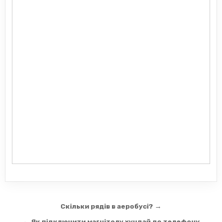
Навігація
Скільки рядів в аеробусі? →
записів
← Як підключити магнітолу хундай до телефону