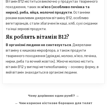
Вітамін В12 міститься виключно у продуктах тваринного
походження, таких як
м'ясо (особливо печінка та
нирки), риба, яйця, молочні продукти
. Останніми
роками важливим джерелом вітаміну В12, особливо
вегетаріанців, стали збагачені їм каші, хліб, сухі сніданки
та інші зернові продукти.
Як роблять вітамін В12?
В організмі людини не синтезується
. Джерелами
вітаміну є кишкова мікрофлора, а також продукти
тваринного походження (дріжджі, молоко, м'ясо, печінка,
нирки, риба та яєчний жовток). Жіноче молоко містить
вітамін В12 у вигляді метилкобаламіну – основну форму, в
якій вітамін знаходиться в організмі людини.
Навігація
Чому дорівнює один румб? →
записів
← Чим корисне кісткове борошно для телят