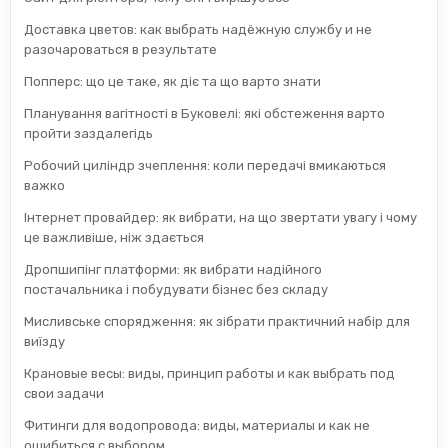
Доставка цветов: как выбрать надёжную службу и не
разочароваться в результате
Попперс: що це таке, як діє та що варто знати
Планування вагітності в Буковелі: які обстеження варто
пройти заздалегідь
Робочий циліндр зчеплення: коли передачі вмикаються
важко
Інтернет провайдер: як вибрати, на що звертати увагу і чому
це важливіше, ніж здається
Дропшипінг платформи: як вибрати надійного
постачальника і побудувати бізнес без складу
Мисливське спорядження: як зібрати практичний набір для
виїзду
Крановые весы: виды, принцип работы и как выбрать под
свои задачи
Фитинги для водопровода: виды, материалы и как не
ошибиться с выбором