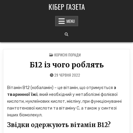
Skip
КІБЕР ГАЗЕТА
to
content
MENU
POSTED
КОРИСНІ ПОРАДИ
IN
Б12 із чого роблять
29 ЧЕРВНЯ 2022
Вітамін B12 (кобаламін) – це вітамін, що отримується
з
тваринної їжі
, який необхідний у метаболізмі фолієвої
кислоти, нуклеїнових кислот, мієліну, при функціонуванні
пантотенової кислоти та вітаміну С, а також у синтезі
інших біомолекул.
Звідки одержують вітамін В12?