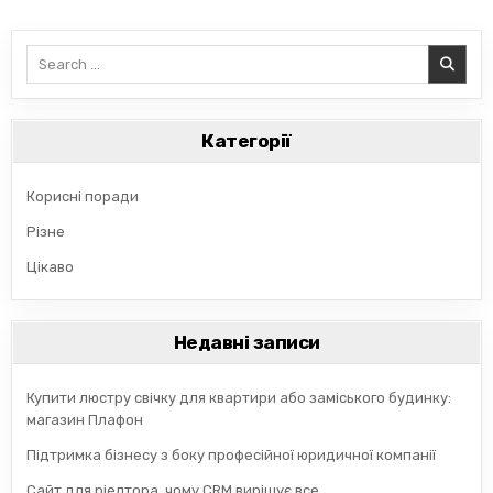
Search
for:
Категорії
Корисні поради
Різне
Цікаво
Недавні записи
Купити люстру свічку для квартири або заміського будинку:
магазин Плафон
Підтримка бізнесу з боку професійної юридичної компанії
Сайт для ріелтора, чому CRM вирішує все