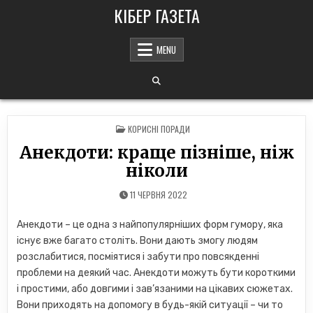
Skip
КІБЕР ГАЗЕТА
to
content
MENU
POSTED
КОРИСНІ ПОРАДИ
IN
Анекдоти: краще пізніше, ніж
ніколи
11 ЧЕРВНЯ 2022
Анекдоти – це одна з найпопулярніших форм гумору, яка
існує вже багато століть. Вони дають змогу людям
розслабитися, посміятися і забути про повсякденні
проблеми на деякий час. Анекдоти можуть бути короткими
і простими, або довгими і зав’язаними на цікавих сюжетах.
Вони приходять на допомогу в будь-якій ситуації – чи то