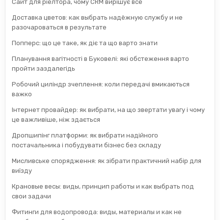
Сайт для ріелтора, чому CRM вирішує все
Доставка цветов: как выбрать надёжную службу и не
разочароваться в результате
Попперс: що це таке, як діє та що варто знати
Планування вагітності в Буковелі: які обстеження варто
пройти заздалегідь
Робочий циліндр зчеплення: коли передачі вмикаються
важко
Інтернет провайдер: як вибрати, на що звертати увагу і чому
це важливіше, ніж здається
Дропшипінг платформи: як вибрати надійного
постачальника і побудувати бізнес без складу
Мисливське спорядження: як зібрати практичний набір для
виїзду
Крановые весы: виды, принцип работы и как выбрать под
свои задачи
Фитинги для водопровода: виды, материалы и как не