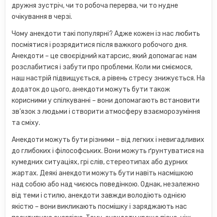
дружня зустріч, чи то робоча перерва, чи то нудне
очікування в черзі.
Чому анекдоти такі популярні? Адже кожен із нас любить
посміятися і розрядитися після важкого робочого дня.
Анекдоти – це своєрідний катарсис, який допомагає нам
розслабитися і забути про проблеми. Коли ми сміємося,
наш настрій підвищується, а рівень стресу знижується. На
додаток до цього, анекдоти можуть бути також
корисними у спілкуванні – вони допомагають встановити
зв’язок з людьми і створити атмосферу взаєморозуміння
та сміху.
Анекдоти можуть бути різними – від легких і невигадливих
до глибоких і філософських. Вони можуть ґрунтуватися на
кумедних ситуаціях, грі слів, стереотипах або дурних
жартах. Деякі анекдоти можуть бути навіть насмішкою
над собою або над чиєюсь поведінкою. Однак, незалежно
від теми і стилю, анекдоти завжди володіють однією
якістю – вони викликають посмішку і заряджають нас