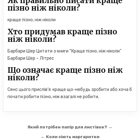
Як правильно писати краще
пізно ніж ніколи?
краще пізно, ніж ніколи
Хто придумав краще пізно
ніж ніколи?
Барбари Шер Цитати з книги “Краще пізно, ніж ніколи”
Барбари Шер – Літрес
Що означає краще пізно ніж
ніколи?
Сенс цього прислів’я: краще що-небудь зробити або хоча б
почати робити пізно, ніж взагалі не робити.
Навігація
Який потрібен папір для листівок? →
записів
← Коли сіють маргаритки