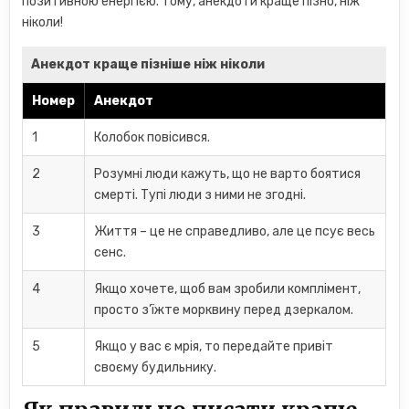
позитивною енергією. Тому, анекдоти краще пізно, ніж
ніколи!
Анекдот краще пізніше ніж ніколи
Номер
Анекдот
1
Колобок повісився.
2
Розумні люди кажуть, що не варто боятися
смерті. Тупі люди з ними не згодні.
3
Життя – це не справедливо, але це псує весь
сенс.
4
Якщо хочете, щоб вам зробили комплімент,
просто з’їжте морквину перед дзеркалом.
5
Якщо у вас є мрія, то передайте привіт
своєму будильнику.